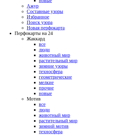
новые
Ажур
Составные узоры
Избранное
Поиск узора
Новая перфокарта
Перфокарты на 24
Жаккард
все
люди
животный мир
растительный мир
зимние узоры
техносфера
геометрические
мелкие
прочие
новые
Мотив
все
люди
животный мир
растительный мир
зимний мотив
техносфера