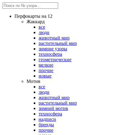
Перфокарты на 12
Жаккард
все
люди
животный мир
растительный мир
зимние узоры
техносфера
геометрические
мелкие
прочие
новые
Мотив
все
люди
животный мир
растительный мир
зимний мотив
техносфера
надписи
бренды
прочие