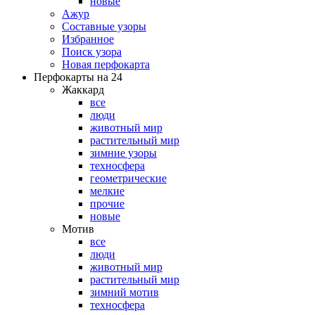
новые
Ажур
Составные узоры
Избранное
Поиск узора
Новая перфокарта
Перфокарты на 24
Жаккард
все
люди
животный мир
растительный мир
зимние узоры
техносфера
геометрические
мелкие
прочие
новые
Мотив
все
люди
животный мир
растительный мир
зимний мотив
техносфера