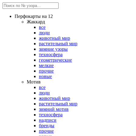
Перфокарты на 12
Жаккард
все
люди
животный мир
растительный мир
зимние узоры
техносфера
геометрические
мелкие
прочие
новые
Мотив
все
люди
животный мир
растительный мир
зимний мотив
техносфера
надписи
бренды
прочие