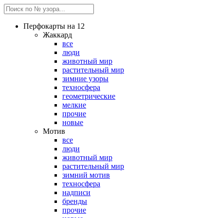
Перфокарты на 12
Жаккард
все
люди
животный мир
растительный мир
зимние узоры
техносфера
геометрические
мелкие
прочие
новые
Мотив
все
люди
животный мир
растительный мир
зимний мотив
техносфера
надписи
бренды
прочие