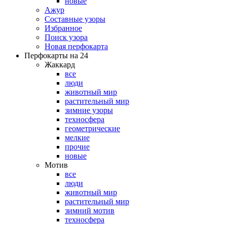
новые
Ажур
Составные узоры
Избранное
Поиск узора
Новая перфокарта
Перфокарты на 24
Жаккард
все
люди
животный мир
растительный мир
зимние узоры
техносфера
геометрические
мелкие
прочие
новые
Мотив
все
люди
животный мир
растительный мир
зимний мотив
техносфера