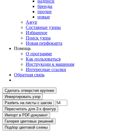
надписи
бренды
прочие
новые
Ажур
Составные узоры
Избранное
Поиск узора
Новая перфокарта
Помощь
О программе
Как пользоваться
Инструкции к машинам
Интересные ссылки
Обратная связь