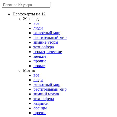
Перфокарты на 12
Жаккард
все
люди
животный мир
растительный мир
зимние узоры
техносфера
геометрические
мелкие
прочие
новые
Мотив
все
люди
животный мир
растительный мир
зимний мотив
техносфера
надписи
бренды
прочие