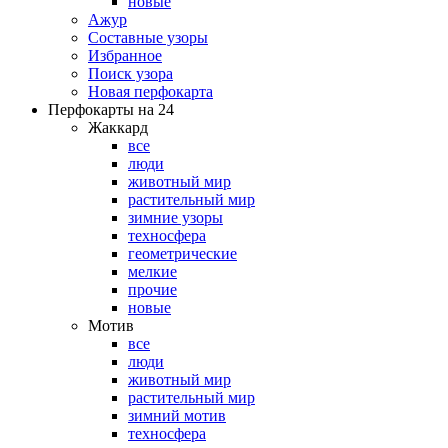
новые
Ажур
Составные узоры
Избранное
Поиск узора
Новая перфокарта
Перфокарты на 24
Жаккард
все
люди
животный мир
растительный мир
зимние узоры
техносфера
геометрические
мелкие
прочие
новые
Мотив
все
люди
животный мир
растительный мир
зимний мотив
техносфера