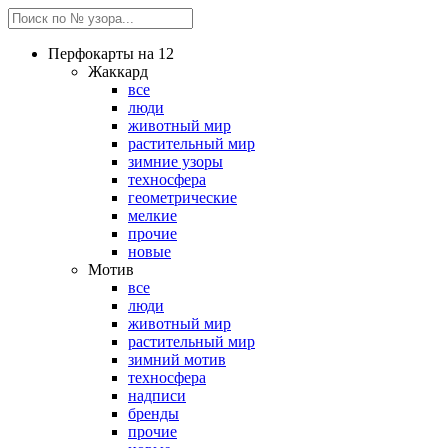
Перфокарты на 12
Жаккард
все
люди
животный мир
растительный мир
зимние узоры
техносфера
геометрические
мелкие
прочие
новые
Мотив
все
люди
животный мир
растительный мир
зимний мотив
техносфера
надписи
бренды
прочие