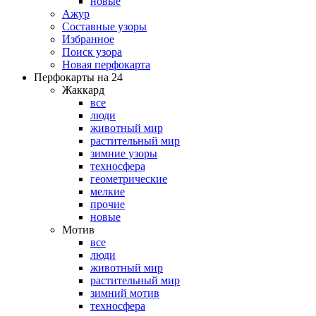
новые
Ажур
Составные узоры
Избранное
Поиск узора
Новая перфокарта
Перфокарты на 24
Жаккард
все
люди
животный мир
растительный мир
зимние узоры
техносфера
геометрические
мелкие
прочие
новые
Мотив
все
люди
животный мир
растительный мир
зимний мотив
техносфера