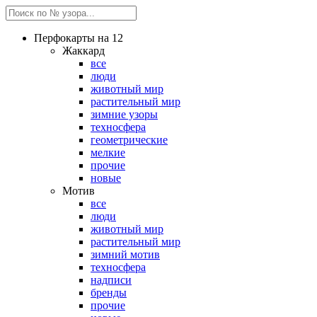
Перфокарты на 12
Жаккард
все
люди
животный мир
растительный мир
зимние узоры
техносфера
геометрические
мелкие
прочие
новые
Мотив
все
люди
животный мир
растительный мир
зимний мотив
техносфера
надписи
бренды
прочие