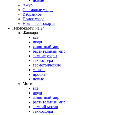
новые
Ажур
Составные узоры
Избранное
Поиск узора
Новая перфокарта
Перфокарты на 24
Жаккард
все
люди
животный мир
растительный мир
зимние узоры
техносфера
геометрические
мелкие
прочие
новые
Мотив
все
люди
животный мир
растительный мир
зимний мотив
техносфера