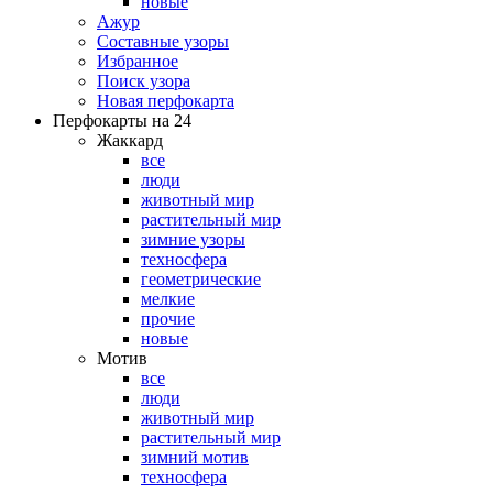
новые
Ажур
Составные узоры
Избранное
Поиск узора
Новая перфокарта
Перфокарты на 24
Жаккард
все
люди
животный мир
растительный мир
зимние узоры
техносфера
геометрические
мелкие
прочие
новые
Мотив
все
люди
животный мир
растительный мир
зимний мотив
техносфера