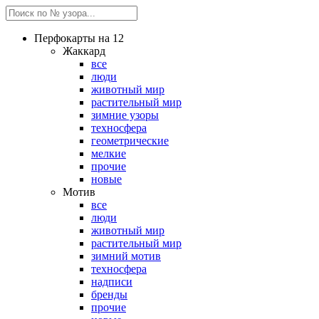
Перфокарты на 12
Жаккард
все
люди
животный мир
растительный мир
зимние узоры
техносфера
геометрические
мелкие
прочие
новые
Мотив
все
люди
животный мир
растительный мир
зимний мотив
техносфера
надписи
бренды
прочие