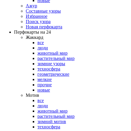
новые
Ажур
Составные узоры
Избранное
Поиск узора
Новая перфокарта
Перфокарты на 24
Жаккард
все
люди
животный мир
растительный мир
зимние узоры
техносфера
геометрические
мелкие
прочие
новые
Мотив
все
люди
животный мир
растительный мир
зимний мотив
техносфера