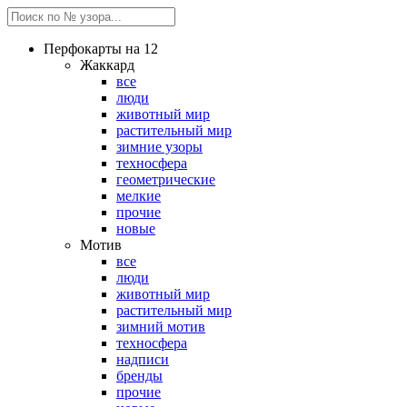
Перфокарты на 12
Жаккард
все
люди
животный мир
растительный мир
зимние узоры
техносфера
геометрические
мелкие
прочие
новые
Мотив
все
люди
животный мир
растительный мир
зимний мотив
техносфера
надписи
бренды
прочие