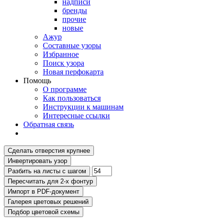
надписи
бренды
прочие
новые
Ажур
Составные узоры
Избранное
Поиск узора
Новая перфокарта
Помощь
О программе
Как пользоваться
Инструкции к машинам
Интересные ссылки
Обратная связь