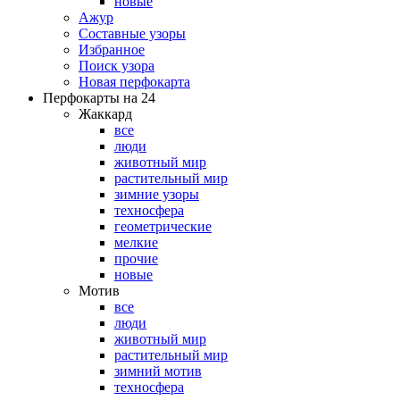
новые
Ажур
Составные узоры
Избранное
Поиск узора
Новая перфокарта
Перфокарты на 24
Жаккард
все
люди
животный мир
растительный мир
зимние узоры
техносфера
геометрические
мелкие
прочие
новые
Мотив
все
люди
животный мир
растительный мир
зимний мотив
техносфера