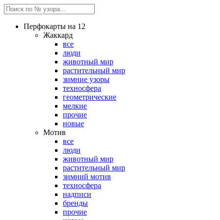
Перфокарты на 12
Жаккард
все
люди
животный мир
растительный мир
зимние узоры
техносфера
геометрические
мелкие
прочие
новые
Мотив
все
люди
животный мир
растительный мир
зимний мотив
техносфера
надписи
бренды
прочие