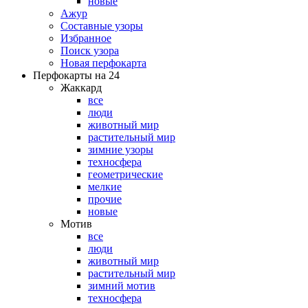
новые
Ажур
Составные узоры
Избранное
Поиск узора
Новая перфокарта
Перфокарты на 24
Жаккард
все
люди
животный мир
растительный мир
зимние узоры
техносфера
геометрические
мелкие
прочие
новые
Мотив
все
люди
животный мир
растительный мир
зимний мотив
техносфера