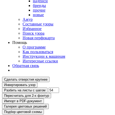
надписи
бренды
прочие
новые
Ажур
Составные узоры
Избранное
Поиск узора
Новая перфокарта
Помощь
О программе
Как пользоваться
Инструкции к машинам
Интересные ссылки
Обратная связь