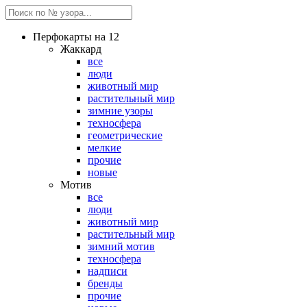
Перфокарты на 12
Жаккард
все
люди
животный мир
растительный мир
зимние узоры
техносфера
геометрические
мелкие
прочие
новые
Мотив
все
люди
животный мир
растительный мир
зимний мотив
техносфера
надписи
бренды
прочие