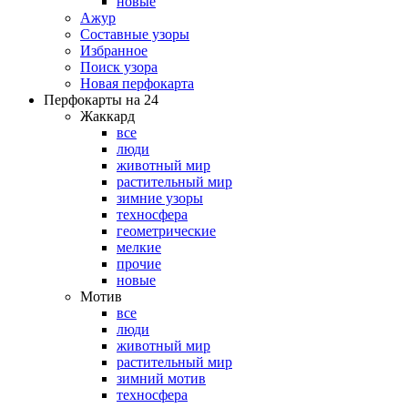
новые
Ажур
Составные узоры
Избранное
Поиск узора
Новая перфокарта
Перфокарты на 24
Жаккард
все
люди
животный мир
растительный мир
зимние узоры
техносфера
геометрические
мелкие
прочие
новые
Мотив
все
люди
животный мир
растительный мир
зимний мотив
техносфера