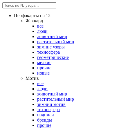
Перфокарты на 12
Жаккард
все
люди
животный мир
растительный мир
зимние узоры
техносфера
геометрические
мелкие
прочие
новые
Мотив
все
люди
животный мир
растительный мир
зимний мотив
техносфера
надписи
бренды
прочие