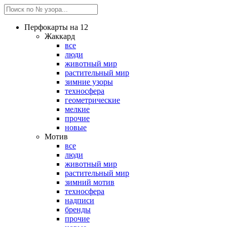
Перфокарты на 12
Жаккард
все
люди
животный мир
растительный мир
зимние узоры
техносфера
геометрические
мелкие
прочие
новые
Мотив
все
люди
животный мир
растительный мир
зимний мотив
техносфера
надписи
бренды
прочие