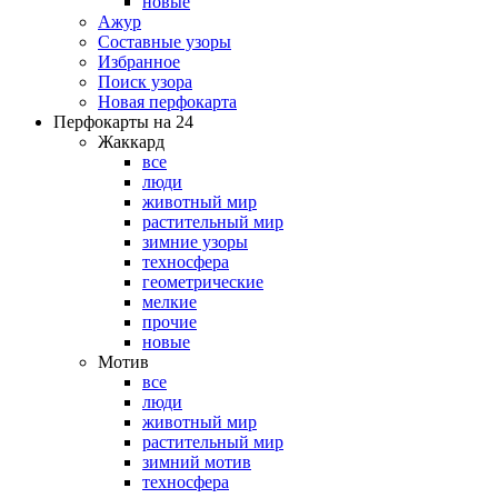
новые
Ажур
Составные узоры
Избранное
Поиск узора
Новая перфокарта
Перфокарты на 24
Жаккард
все
люди
животный мир
растительный мир
зимние узоры
техносфера
геометрические
мелкие
прочие
новые
Мотив
все
люди
животный мир
растительный мир
зимний мотив
техносфера