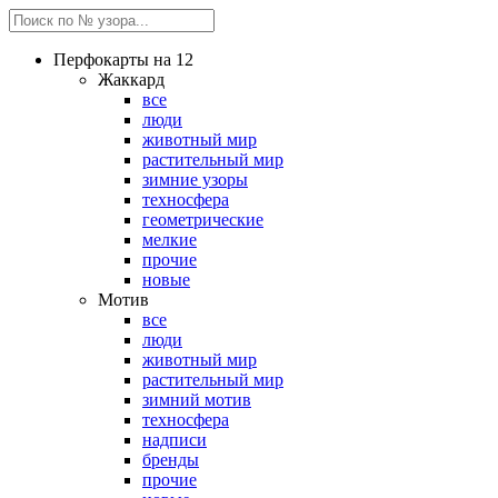
Перфокарты на 12
Жаккард
все
люди
животный мир
растительный мир
зимние узоры
техносфера
геометрические
мелкие
прочие
новые
Мотив
все
люди
животный мир
растительный мир
зимний мотив
техносфера
надписи
бренды
прочие