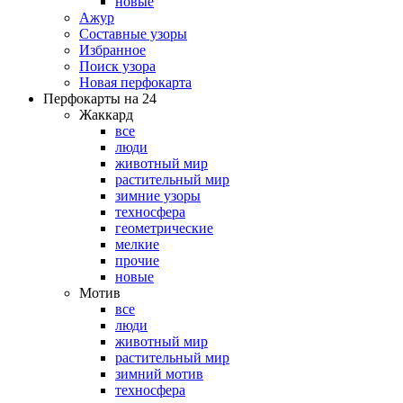
новые
Ажур
Составные узоры
Избранное
Поиск узора
Новая перфокарта
Перфокарты на 24
Жаккард
все
люди
животный мир
растительный мир
зимние узоры
техносфера
геометрические
мелкие
прочие
новые
Мотив
все
люди
животный мир
растительный мир
зимний мотив
техносфера