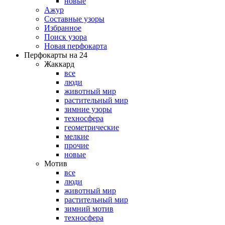
новые
Ажур
Составные узоры
Избранное
Поиск узора
Новая перфокарта
Перфокарты на 24
Жаккард
все
люди
животный мир
растительный мир
зимние узоры
техносфера
геометрические
мелкие
прочие
новые
Мотив
все
люди
животный мир
растительный мир
зимний мотив
техносфера