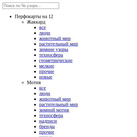
Перфокарты на 12
Жаккард
все
люди
животный мир
растительный мир
зимние узоры
техносфера
геометрические
мелкие
прочие
новые
Мотив
все
люди
животный мир
растительный мир
зимний мотив
техносфера
надписи
бренды
прочие