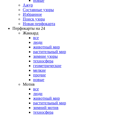
новые
Ажур
Составные узоры
Избранное
Поиск узора
Новая перфокарта
Перфокарты на 24
Жаккард
все
люди
животный мир
растительный мир
зимние узоры
техносфера
геометрические
мелкие
прочие
новые
Мотив
все
люди
животный мир
растительный мир
зимний мотив
техносфера