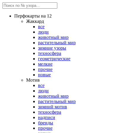
Перфокарты на 12
Жаккард
все
люди
животный мир
растительный мир
зимние узоры
техносфера
геометрические
мелкие
прочие
новые
Мотив
все
люди
животный мир
растительный мир
зимний мотив
техносфера
надписи
бренды
прочие