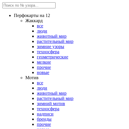
Перфокарты на 12
Жаккард
все
люди
животный мир
растительный мир
зимние узоры
техносфера
геометрические
мелкие
прочие
новые
Мотив
все
люди
животный мир
растительный мир
зимний мотив
техносфера
надписи
бренды
прочие