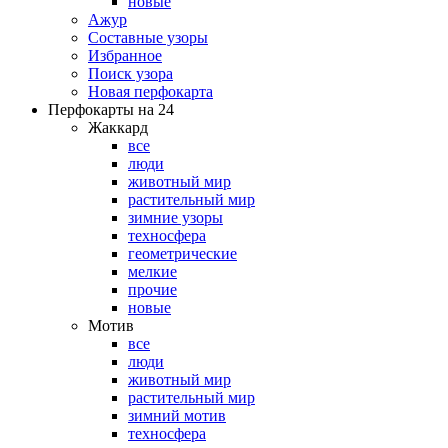
новые
Ажур
Составные узоры
Избранное
Поиск узора
Новая перфокарта
Перфокарты на 24
Жаккард
все
люди
животный мир
растительный мир
зимние узоры
техносфера
геометрические
мелкие
прочие
новые
Мотив
все
люди
животный мир
растительный мир
зимний мотив
техносфера