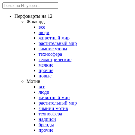
Перфокарты на 12
Жаккард
все
люди
животный мир
растительный мир
зимние узоры
техносфера
геометрические
мелкие
прочие
новые
Мотив
все
люди
животный мир
растительный мир
зимний мотив
техносфера
надписи
бренды
прочие