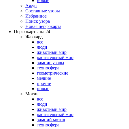
новые
Ажур
Составные узоры
Избранное
Поиск узора
Новая перфокарта
Перфокарты на 24
Жаккард
все
люди
животный мир
растительный мир
зимние узоры
техносфера
геометрические
мелкие
прочие
новые
Мотив
все
люди
животный мир
растительный мир
зимний мотив
техносфера