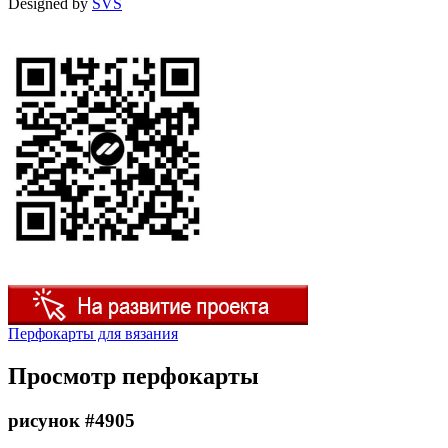
Designed by
SVS
Перфокарты для вязания
Просмотр перфокарты
рисунок #4905