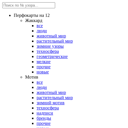
Перфокарты на 12
Жаккард
все
люди
животный мир
растительный мир
зимние узоры
техносфера
геометрические
мелкие
прочие
новые
Мотив
все
люди
животный мир
растительный мир
зимний мотив
техносфера
надписи
бренды
прочие