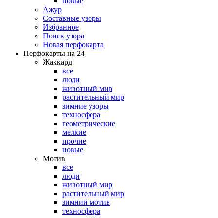
новые
Ажур
Составные узоры
Избранное
Поиск узора
Новая перфокарта
Перфокарты на 24
Жаккард
все
люди
животный мир
растительный мир
зимние узоры
техносфера
геометрические
мелкие
прочие
новые
Мотив
все
люди
животный мир
растительный мир
зимний мотив
техносфера