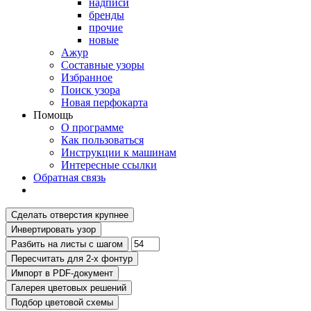
надписи
бренды
прочие
новые
Ажур
Составные узоры
Избранное
Поиск узора
Новая перфокарта
Помощь
О программе
Как пользоваться
Инструкции к машинам
Интересные ссылки
Обратная связь