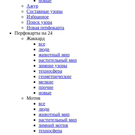
новые
Ажур
Составные узоры
Избранное
Поиск узора
Новая перфокарта
Перфокарты на 24
Жаккард
все
люди
животный мир
растительный мир
зимние узоры
техносфера
геометрические
мелкие
прочие
новые
Мотив
все
люди
животный мир
растительный мир
зимний мотив
техносфера