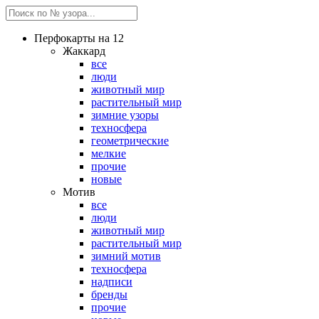
Перфокарты на 12
Жаккард
все
люди
животный мир
растительный мир
зимние узоры
техносфера
геометрические
мелкие
прочие
новые
Мотив
все
люди
животный мир
растительный мир
зимний мотив
техносфера
надписи
бренды
прочие