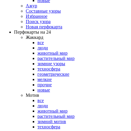
новые
Ажур
Составные узоры
Избранное
Поиск узора
Новая перфокарта
Перфокарты на 24
Жаккард
все
люди
животный мир
растительный мир
зимние узоры
техносфера
геометрические
мелкие
прочие
новые
Мотив
все
люди
животный мир
растительный мир
зимний мотив
техносфера