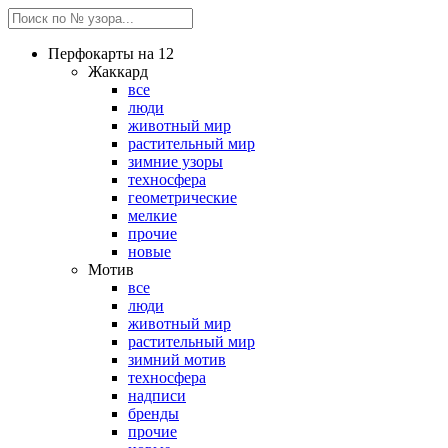
Перфокарты на 12
Жаккард
все
люди
животный мир
растительный мир
зимние узоры
техносфера
геометрические
мелкие
прочие
новые
Мотив
все
люди
животный мир
растительный мир
зимний мотив
техносфера
надписи
бренды
прочие