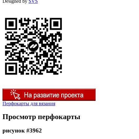
Designed by
SVS
Перфокарты для вязания
Просмотр перфокарты
рисунок #3962