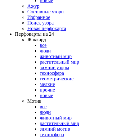
новые
Ажур
Составные узоры
Избранное
Поиск узора
Новая перфокарта
Перфокарты на 24
Жаккард
все
люди
животный мир
растительный мир
зимние узоры
техносфера
геометрические
мелкие
прочие
новые
Мотив
все
люди
животный мир
растительный мир
зимний мотив
техносфера