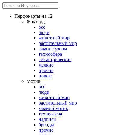
Перфокарты на 12
Жаккард
все
люди
животный мир
растительный мир
зимние узоры
техносфера
геометрические
мелкие
прочие
новые
Мотив
все
люди
животный мир
растительный мир
зимний мотив
техносфера
надписи
бренды
прочие