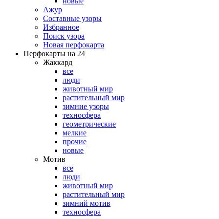
новые
Ажур
Составные узоры
Избранное
Поиск узора
Новая перфокарта
Перфокарты на 24
Жаккард
все
люди
животный мир
растительный мир
зимние узоры
техносфера
геометрические
мелкие
прочие
новые
Мотив
все
люди
животный мир
растительный мир
зимний мотив
техносфера