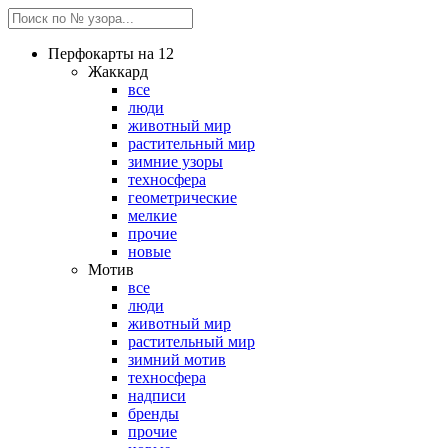
Перфокарты на 12
Жаккард
все
люди
животный мир
растительный мир
зимние узоры
техносфера
геометрические
мелкие
прочие
новые
Мотив
все
люди
животный мир
растительный мир
зимний мотив
техносфера
надписи
бренды
прочие