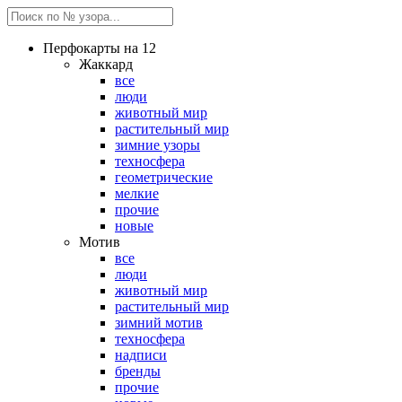
Перфокарты на 12
Жаккард
все
люди
животный мир
растительный мир
зимние узоры
техносфера
геометрические
мелкие
прочие
новые
Мотив
все
люди
животный мир
растительный мир
зимний мотив
техносфера
надписи
бренды
прочие