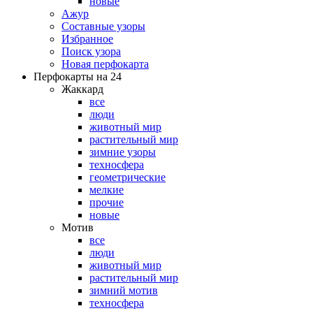
новые
Ажур
Составные узоры
Избранное
Поиск узора
Новая перфокарта
Перфокарты на 24
Жаккард
все
люди
животный мир
растительный мир
зимние узоры
техносфера
геометрические
мелкие
прочие
новые
Мотив
все
люди
животный мир
растительный мир
зимний мотив
техносфера