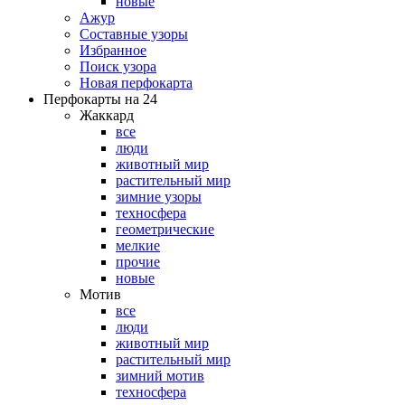
новые
Ажур
Составные узоры
Избранное
Поиск узора
Новая перфокарта
Перфокарты на 24
Жаккард
все
люди
животный мир
растительный мир
зимние узоры
техносфера
геометрические
мелкие
прочие
новые
Мотив
все
люди
животный мир
растительный мир
зимний мотив
техносфера