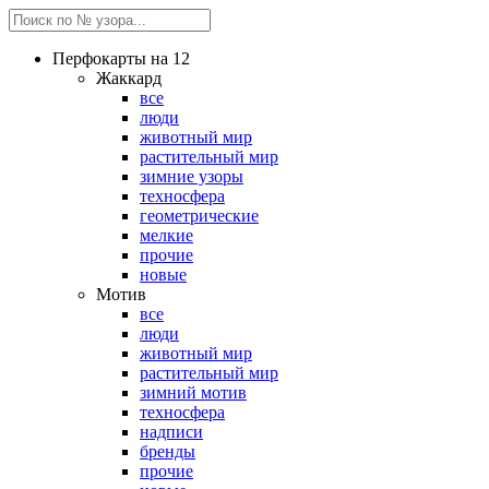
Перфокарты на 12
Жаккард
все
люди
животный мир
растительный мир
зимние узоры
техносфера
геометрические
мелкие
прочие
новые
Мотив
все
люди
животный мир
растительный мир
зимний мотив
техносфера
надписи
бренды
прочие