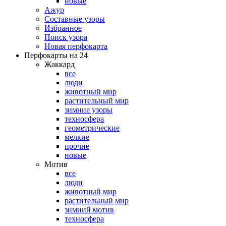
новые
Ажур
Составные узоры
Избранное
Поиск узора
Новая перфокарта
Перфокарты на 24
Жаккард
все
люди
животный мир
растительный мир
зимние узоры
техносфера
геометрические
мелкие
прочие
новые
Мотив
все
люди
животный мир
растительный мир
зимний мотив
техносфера