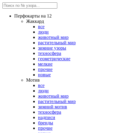
Перфокарты на 12
Жаккард
все
люди
животный мир
растительный мир
зимние узоры
техносфера
геометрические
мелкие
прочие
новые
Мотив
все
люди
животный мир
растительный мир
зимний мотив
техносфера
надписи
бренды
прочие