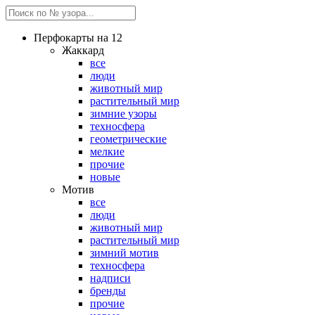
Перфокарты на 12
Жаккард
все
люди
животный мир
растительный мир
зимние узоры
техносфера
геометрические
мелкие
прочие
новые
Мотив
все
люди
животный мир
растительный мир
зимний мотив
техносфера
надписи
бренды
прочие