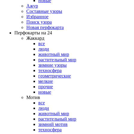
новые
Ажур
Составные узоры
Избранное
Поиск узора
Новая перфокарта
Перфокарты на 24
Жаккард
все
люди
животный мир
растительный мир
зимние узоры
техносфера
геометрические
мелкие
прочие
новые
Мотив
все
люди
животный мир
растительный мир
зимний мотив
техносфера