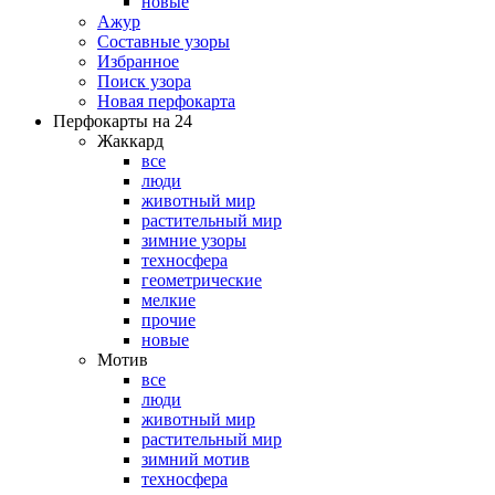
новые
Ажур
Составные узоры
Избранное
Поиск узора
Новая перфокарта
Перфокарты на 24
Жаккард
все
люди
животный мир
растительный мир
зимние узоры
техносфера
геометрические
мелкие
прочие
новые
Мотив
все
люди
животный мир
растительный мир
зимний мотив
техносфера