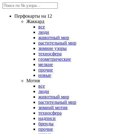
Перфокарты на 12
Жаккард
все
люди
животный мир
растительный мир
зимние узоры
техносфера
геометрические
мелкие
прочие
новые
Мотив
все
люди
животный мир
растительный мир
зимний мотив
техносфера
надписи
бренды
прочие