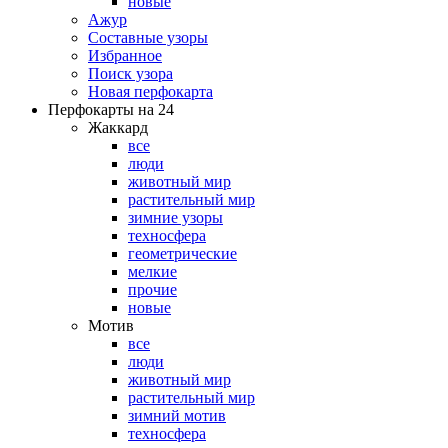
новые
Ажур
Составные узоры
Избранное
Поиск узора
Новая перфокарта
Перфокарты на 24
Жаккард
все
люди
животный мир
растительный мир
зимние узоры
техносфера
геометрические
мелкие
прочие
новые
Мотив
все
люди
животный мир
растительный мир
зимний мотив
техносфера