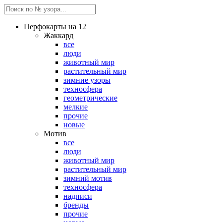
Перфокарты на 12
Жаккард
все
люди
животный мир
растительный мир
зимние узоры
техносфера
геометрические
мелкие
прочие
новые
Мотив
все
люди
животный мир
растительный мир
зимний мотив
техносфера
надписи
бренды
прочие