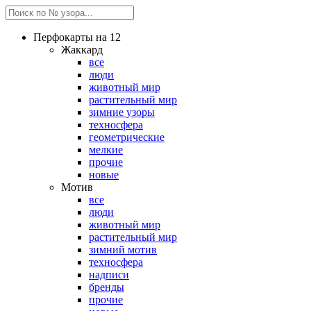
Перфокарты на 12
Жаккард
все
люди
животный мир
растительный мир
зимние узоры
техносфера
геометрические
мелкие
прочие
новые
Мотив
все
люди
животный мир
растительный мир
зимний мотив
техносфера
надписи
бренды
прочие