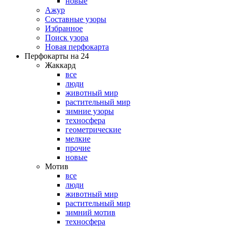
новые
Ажур
Составные узоры
Избранное
Поиск узора
Новая перфокарта
Перфокарты на 24
Жаккард
все
люди
животный мир
растительный мир
зимние узоры
техносфера
геометрические
мелкие
прочие
новые
Мотив
все
люди
животный мир
растительный мир
зимний мотив
техносфера