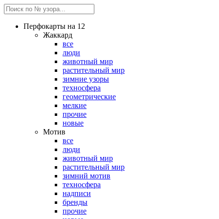
Перфокарты на 12
Жаккард
все
люди
животный мир
растительный мир
зимние узоры
техносфера
геометрические
мелкие
прочие
новые
Мотив
все
люди
животный мир
растительный мир
зимний мотив
техносфера
надписи
бренды
прочие