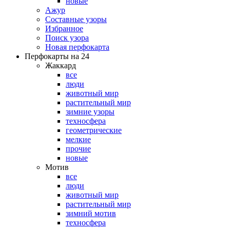
новые
Ажур
Составные узоры
Избранное
Поиск узора
Новая перфокарта
Перфокарты на 24
Жаккард
все
люди
животный мир
растительный мир
зимние узоры
техносфера
геометрические
мелкие
прочие
новые
Мотив
все
люди
животный мир
растительный мир
зимний мотив
техносфера