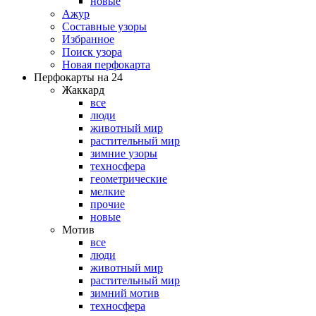
новые
Ажур
Составные узоры
Избранное
Поиск узора
Новая перфокарта
Перфокарты на 24
Жаккард
все
люди
животный мир
растительный мир
зимние узоры
техносфера
геометрические
мелкие
прочие
новые
Мотив
все
люди
животный мир
растительный мир
зимний мотив
техносфера