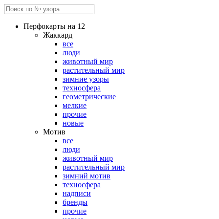
Перфокарты на 12
Жаккард
все
люди
животный мир
растительный мир
зимние узоры
техносфера
геометрические
мелкие
прочие
новые
Мотив
все
люди
животный мир
растительный мир
зимний мотив
техносфера
надписи
бренды
прочие