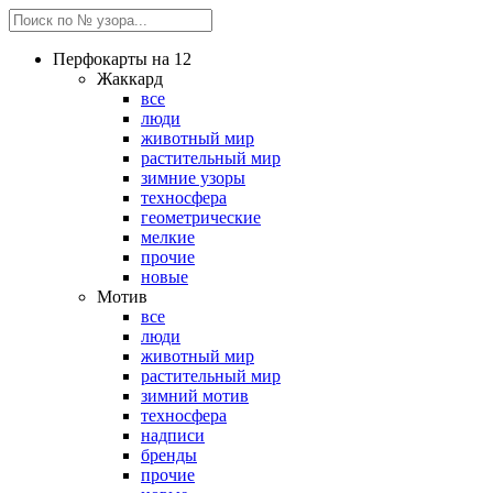
Перфокарты на 12
Жаккард
все
люди
животный мир
растительный мир
зимние узоры
техносфера
геометрические
мелкие
прочие
новые
Мотив
все
люди
животный мир
растительный мир
зимний мотив
техносфера
надписи
бренды
прочие