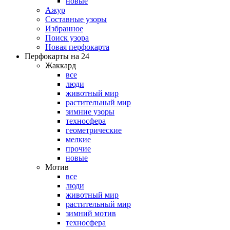
новые
Ажур
Составные узоры
Избранное
Поиск узора
Новая перфокарта
Перфокарты на 24
Жаккард
все
люди
животный мир
растительный мир
зимние узоры
техносфера
геометрические
мелкие
прочие
новые
Мотив
все
люди
животный мир
растительный мир
зимний мотив
техносфера