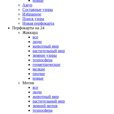
новые
Ажур
Составные узоры
Избранное
Поиск узора
Новая перфокарта
Перфокарты на 24
Жаккард
все
люди
животный мир
растительный мир
зимние узоры
техносфера
геометрические
мелкие
прочие
новые
Мотив
все
люди
животный мир
растительный мир
зимний мотив
техносфера