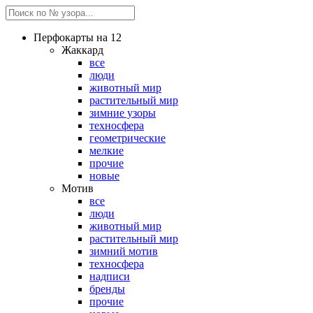
Перфокарты на 12
Жаккард
все
люди
животный мир
растительный мир
зимние узоры
техносфера
геометрические
мелкие
прочие
новые
Мотив
все
люди
животный мир
растительный мир
зимний мотив
техносфера
надписи
бренды
прочие