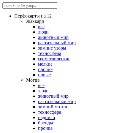
Перфокарты на 12
Жаккард
все
люди
животный мир
растительный мир
зимние узоры
техносфера
геометрические
мелкие
прочие
новые
Мотив
все
люди
животный мир
растительный мир
зимний мотив
техносфера
надписи
бренды
прочие