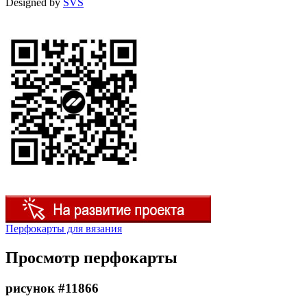
Designed by
SVS
Перфокарты для вязания
Просмотр перфокарты
рисунок #11866