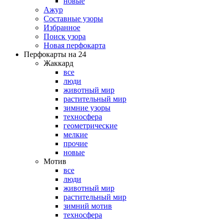
новые
Ажур
Составные узоры
Избранное
Поиск узора
Новая перфокарта
Перфокарты на 24
Жаккард
все
люди
животный мир
растительный мир
зимние узоры
техносфера
геометрические
мелкие
прочие
новые
Мотив
все
люди
животный мир
растительный мир
зимний мотив
техносфера