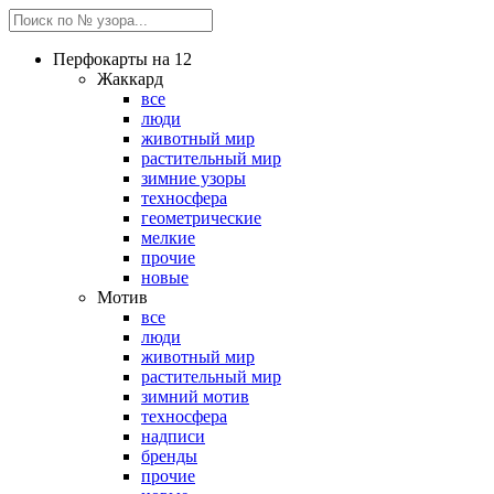
Перфокарты на 12
Жаккард
все
люди
животный мир
растительный мир
зимние узоры
техносфера
геометрические
мелкие
прочие
новые
Мотив
все
люди
животный мир
растительный мир
зимний мотив
техносфера
надписи
бренды
прочие