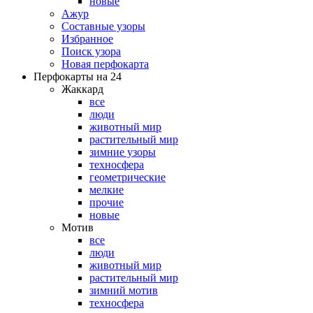
новые
Ажур
Составные узоры
Избранное
Поиск узора
Новая перфокарта
Перфокарты на 24
Жаккард
все
люди
животный мир
растительный мир
зимние узоры
техносфера
геометрические
мелкие
прочие
новые
Мотив
все
люди
животный мир
растительный мир
зимний мотив
техносфера