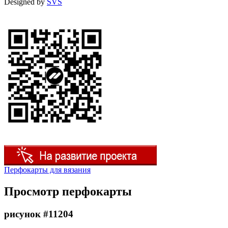
Designed by
SVS
Перфокарты для вязания
Просмотр перфокарты
рисунок #11204