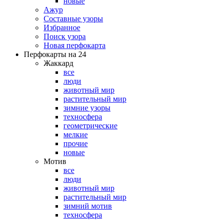
новые
Ажур
Составные узоры
Избранное
Поиск узора
Новая перфокарта
Перфокарты на 24
Жаккард
все
люди
животный мир
растительный мир
зимние узоры
техносфера
геометрические
мелкие
прочие
новые
Мотив
все
люди
животный мир
растительный мир
зимний мотив
техносфера