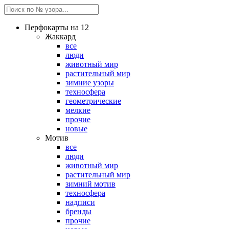
Перфокарты на 12
Жаккард
все
люди
животный мир
растительный мир
зимние узоры
техносфера
геометрические
мелкие
прочие
новые
Мотив
все
люди
животный мир
растительный мир
зимний мотив
техносфера
надписи
бренды
прочие