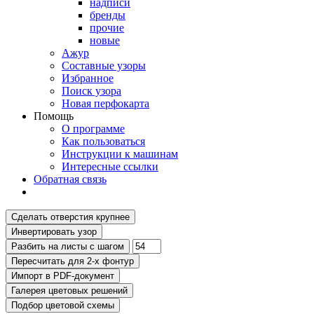
надписи
бренды
прочие
новые
Ажур
Составные узоры
Избранное
Поиск узора
Новая перфокарта
Помощь
О программе
Как пользоваться
Инструкции к машинам
Интересные ссылки
Обратная связь