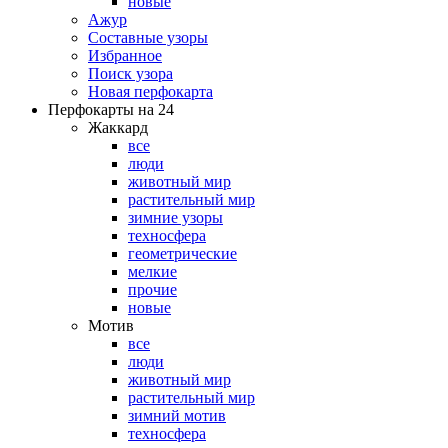
новые
Ажур
Составные узоры
Избранное
Поиск узора
Новая перфокарта
Перфокарты на 24
Жаккард
все
люди
животный мир
растительный мир
зимние узоры
техносфера
геометрические
мелкие
прочие
новые
Мотив
все
люди
животный мир
растительный мир
зимний мотив
техносфера