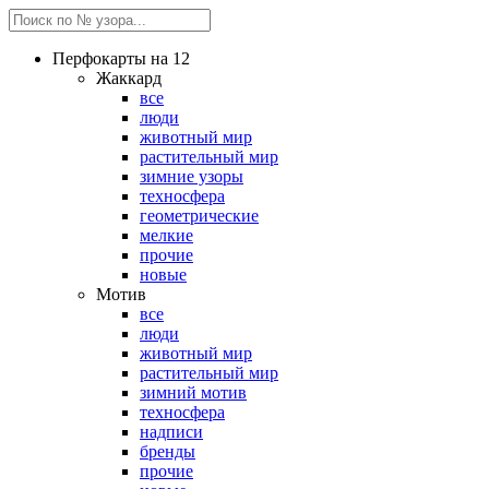
Перфокарты на 12
Жаккард
все
люди
животный мир
растительный мир
зимние узоры
техносфера
геометрические
мелкие
прочие
новые
Мотив
все
люди
животный мир
растительный мир
зимний мотив
техносфера
надписи
бренды
прочие