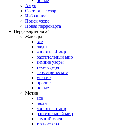
новые
Ажур
Составные узоры
Избранное
Поиск узора
Новая перфокарта
Перфокарты на 24
Жаккард
все
люди
животный мир
растительный мир
зимние узоры
техносфера
геометрические
мелкие
прочие
новые
Мотив
все
люди
животный мир
растительный мир
зимний мотив
техносфера