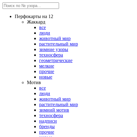
Перфокарты на 12
Жаккард
все
люди
животный мир
растительный мир
зимние узоры
техносфера
геометрические
мелкие
прочие
новые
Мотив
все
люди
животный мир
растительный мир
зимний мотив
техносфера
надписи
бренды
прочие