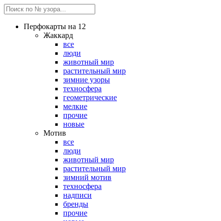
Перфокарты на 12
Жаккард
все
люди
животный мир
растительный мир
зимние узоры
техносфера
геометрические
мелкие
прочие
новые
Мотив
все
люди
животный мир
растительный мир
зимний мотив
техносфера
надписи
бренды
прочие