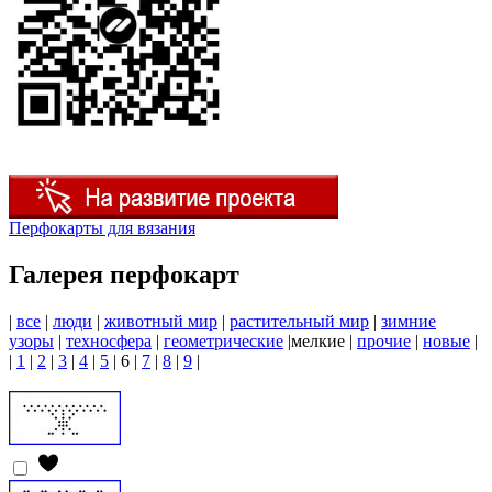
Перфокарты для вязания
Галерея перфокарт
|
все
|
люди
|
животный мир
|
растительный мир
|
зимние
узоры
|
техносфера
|
геометрические
|
мелкие
|
прочие
|
новые
|
|
1
|
2
|
3
|
4
|
5
|
6
|
7
|
8
|
9
|