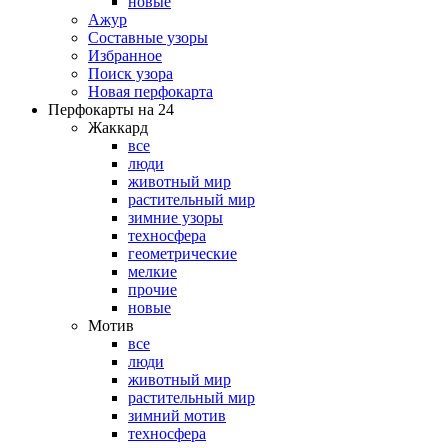
новые
Ажур
Составные узоры
Избранное
Поиск узора
Новая перфокарта
Перфокарты на 24
Жаккард
все
люди
животный мир
растительный мир
зимние узоры
техносфера
геометрические
мелкие
прочие
новые
Мотив
все
люди
животный мир
растительный мир
зимний мотив
техносфера