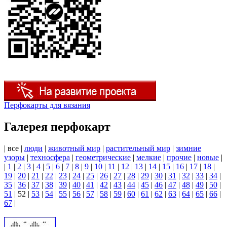
Перфокарты для вязания
Галерея перфокарт
|
все
|
люди
|
животный мир
|
растительный мир
|
зимние
узоры
|
техносфера
|
геометрические
|
мелкие
|
прочие
|
новые
|
|
1
|
2
|
3
|
4
|
5
|
6
|
7
|
8
|
9
|
10
|
11
|
12
|
13
|
14
|
15
|
16
|
17
|
18
|
19
|
20
|
21
|
22
|
23
|
24
|
25
|
26
|
27
|
28
|
29
|
30
|
31
|
32
|
33
|
34
|
35
|
36
|
37
|
38
|
39
|
40
|
41
|
42
|
43
|
44
|
45
|
46
|
47
|
48
|
49
|
50
|
51
|
52
|
53
|
54
|
55
|
56
|
57
|
58
|
59
|
60
|
61
|
62
|
63
|
64
|
65
|
66
|
67
|