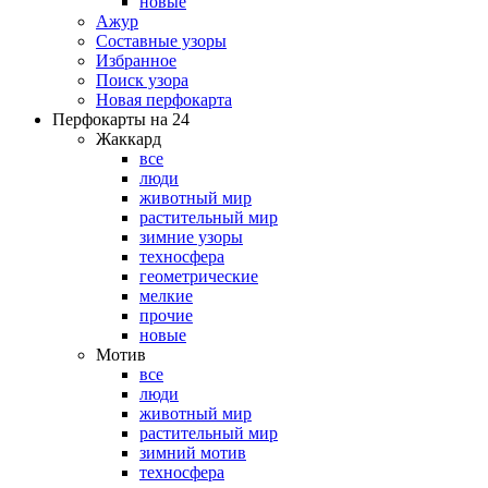
новые
Ажур
Составные узоры
Избранное
Поиск узора
Новая перфокарта
Перфокарты на 24
Жаккард
все
люди
животный мир
растительный мир
зимние узоры
техносфера
геометрические
мелкие
прочие
новые
Мотив
все
люди
животный мир
растительный мир
зимний мотив
техносфера