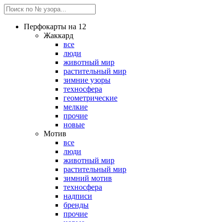
Перфокарты на 12
Жаккард
все
люди
животный мир
растительный мир
зимние узоры
техносфера
геометрические
мелкие
прочие
новые
Мотив
все
люди
животный мир
растительный мир
зимний мотив
техносфера
надписи
бренды
прочие