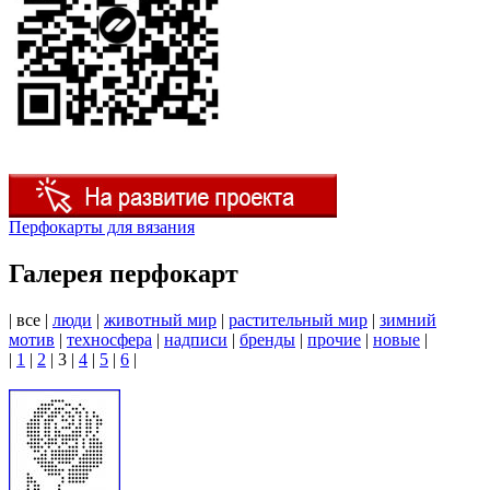
Перфокарты для вязания
Галерея перфокарт
|
все
|
люди
|
животный мир
|
растительный мир
|
зимний
мотив
|
техносфера
|
надписи
|
бренды
|
прочие
|
новые
|
|
1
|
2
|
3
|
4
|
5
|
6
|