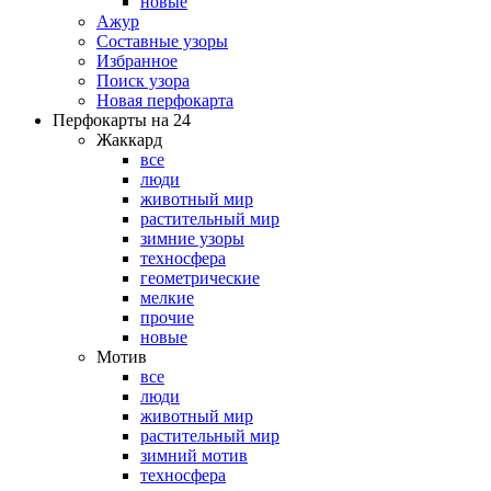
новые
Ажур
Составные узоры
Избранное
Поиск узора
Новая перфокарта
Перфокарты на 24
Жаккард
все
люди
животный мир
растительный мир
зимние узоры
техносфера
геометрические
мелкие
прочие
новые
Мотив
все
люди
животный мир
растительный мир
зимний мотив
техносфера