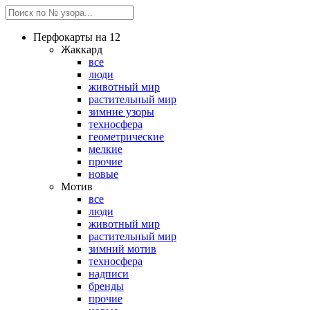
Перфокарты на 12
Жаккард
все
люди
животный мир
растительный мир
зимние узоры
техносфера
геометрические
мелкие
прочие
новые
Мотив
все
люди
животный мир
растительный мир
зимний мотив
техносфера
надписи
бренды
прочие