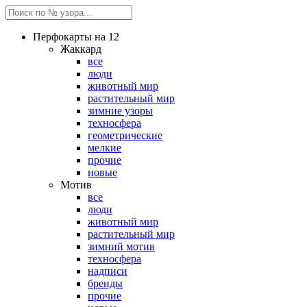
Перфокарты на 12
Жаккард
все
люди
животный мир
растительный мир
зимние узоры
техносфера
геометрические
мелкие
прочие
новые
Мотив
все
люди
животный мир
растительный мир
зимний мотив
техносфера
надписи
бренды
прочие