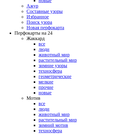
новые
Ажур
Составные узоры
Избранное
Поиск узора
Новая перфокарта
Перфокарты на 24
Жаккард
все
люди
животный мир
растительный мир
зимние узоры
техносфера
геометрические
мелкие
прочие
новые
Мотив
все
люди
животный мир
растительный мир
зимний мотив
техносфера